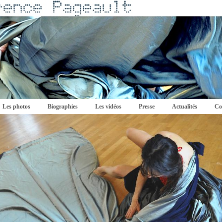
Les photos
Biographies
Les vidéos
Presse
Actualités
Co